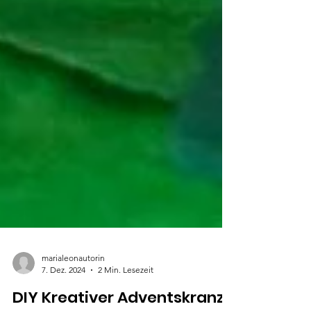
marialeonautorin
7. Dez. 2024
2 Min. Lesezeit