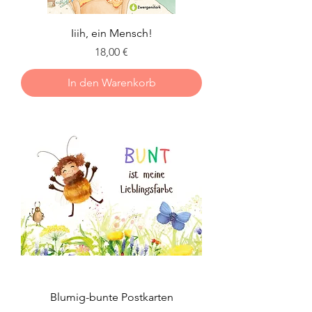
Iiih, ein Mensch!
Preis
18,00 €
In den Warenkorb
Blumig-bunte Postkarten