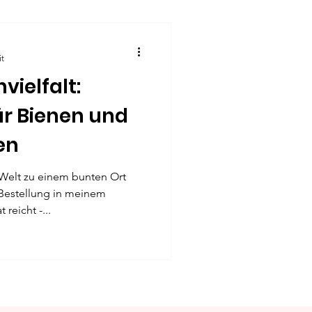
it
vielfalt:
r Bienen und
en
elt zu einem bunten Ort
 Bestellung in meinem
reicht -...