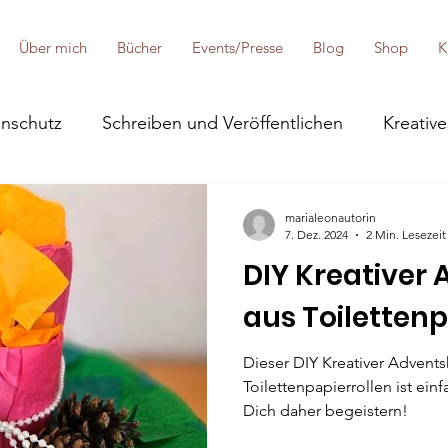
Über mich
Bücher
Events/Presse
Blog
Shop
K
enschutz
Schreiben und Veröffentlichen
Kreative
marialeonautorin
7. Dez. 2024
2 Min. Lesezeit
DIY Kreativer
aus Toilettenp
Dieser DIY Kreativer Advents
Toilettenpapierrollen ist ein
Dich daher begeistern!