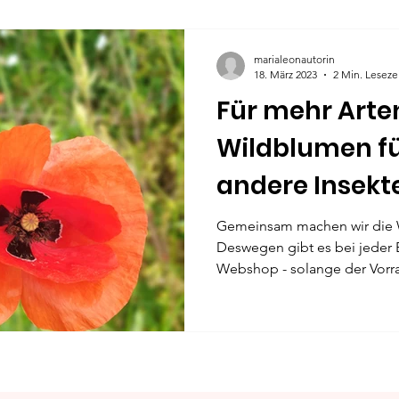
marialeonautorin
18. März 2023
2 Min. Leseze
Für mehr Arten
Wildblumen fü
andere Insekt
Gemeinsam machen wir die W
Deswegen gibt es bei jeder
Webshop - solange der Vorrat 