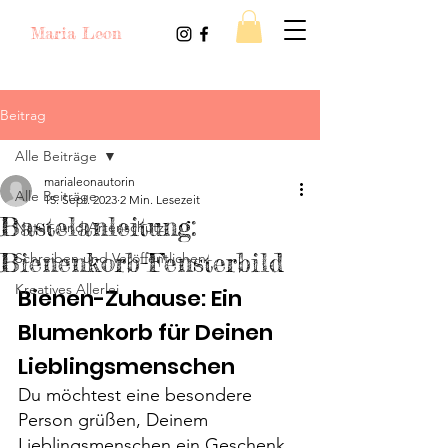
Maria Leon
Beitrag
Alle Beiträge
marialeonautorin
Alle Beiträge
15. Sept. 2023
2 Min. Lesezeit
Bastelanleitung:
Natur- und Artenschutz
Bienenkorb-Fensterbild
Schreiben und Veröffentlichen
Kreatives Allerlei
Bienen-Zuhause: Ein 
Blumenkorb für Deinen 
Lieblingsmenschen
Du möchtest eine besondere 
Person grüßen, Deinem 
Lieblingsmenschen ein Geschenk 