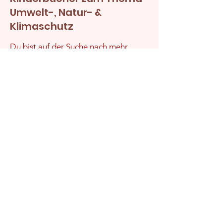
Umwelt-, Natur- &
Klimaschutz
Du bist auf der Suche nach mehr
Kinderbüchern zu den Themen
Bienen, Natur, Müll & Klimaschutz?
Dann wirf mal einen Blick hier rein.
Kinderbücher Umweltschutz