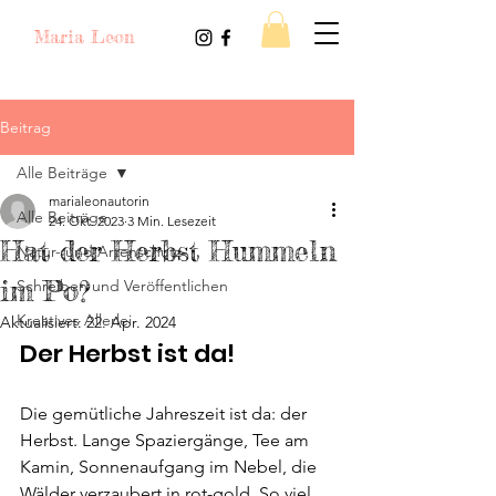
Maria Leon
Beitrag
Alle Beiträge
marialeonautorin
Alle Beiträge
24. Okt. 2023
3 Min. Lesezeit
Hat der Herbst Hummeln
Natur- und Artenschutz
im Po?
Schreiben und Veröffentlichen
Kreatives Allerlei
Aktualisiert:
22. Apr. 2024
Der Herbst ist da!
Die gemütliche Jahreszeit ist da: der 
Herbst. Lange Spaziergänge, Tee am 
Kamin, Sonnenaufgang im Nebel, die 
Wälder verzaubert in rot-gold. So viel 