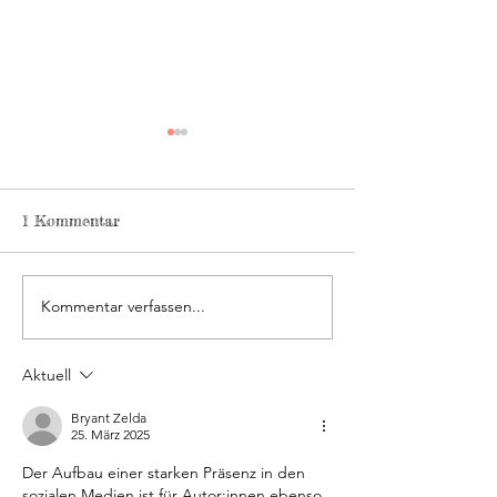
1 Kommentar
Kommentar verfassen...
Meine erste Buchmesse
Das rechtliche
als Ausstellerin
Drumherum
Aktuell
Bryant Zelda
25. März 2025
Der Aufbau einer starken Präsenz in den 
sozialen Medien ist für Autor:innen ebenso 