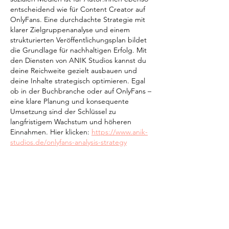
entscheidend wie für Content Creator auf 
OnlyFans. Eine durchdachte Strategie mit 
klarer Zielgruppenanalyse und einem 
strukturierten Veröffentlichungsplan bildet 
die Grundlage für nachhaltigen Erfolg. Mit 
den Diensten von ANIK Studios kannst du 
deine Reichweite gezielt ausbauen und 
deine Inhalte strategisch optimieren. Egal 
ob in der Buchbranche oder auf OnlyFans – 
eine klare Planung und konsequente 
Umsetzung sind der Schlüssel zu 
langfristigem Wachstum und höheren 
Einnahmen. Hier klicken: 
https://www.anik-
studios.de/onlyfans-analysis-strategy
Gefällt mir
Antworten
Umweltbücher
Kinderbücher zum Thema