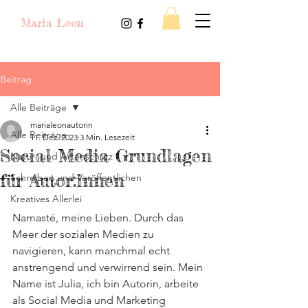
Maria Leon
Beitrag
Alle Beiträge
marialeonautorin
Alle Beiträge
11. Dez. 2023
3 Min. Lesezeit
Social Media Grundlagen
Natur- und Artenschutz
für Autor:innen
Schreiben und Veröffentlichen
Kreatives Allerlei
Namasté, meine Lieben. Durch das 
Meer der sozialen Medien zu 
navigieren, kann manchmal echt 
anstrengend und verwirrend sein. Mein 
Name ist Julia, ich bin Autorin, arbeite 
als Social Media und Marketing 